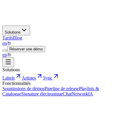
Solutions
Tarifs
Blog
en
/
fr
Réserver une démo
en
/
fr
Solutions
Labels
Artistes
Sync
Fonctionnalités
Soumissions de démos
Pipeline de release
Playlists &
Catalogue
Signature électronique
Chat
Network
IA