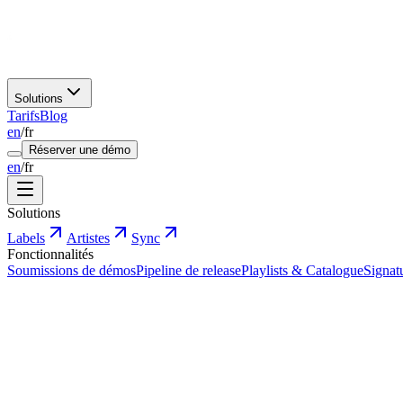
Solutions
Tarifs
Blog
en
/
fr
Réserver une démo
en
/
fr
Solutions
Labels
Artistes
Sync
Fonctionnalités
Soumissions de démos
Pipeline de release
Playlists & Catalogue
Signat